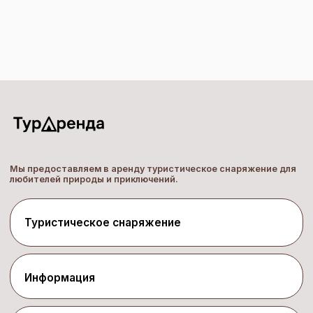
Мы предоставляем в аренду туристическое снаряжение для
любителей природы и приключений.
Туристическое снаряжение
Палатки
Спальники
Рюкзаки
Кемпинговая мебель
Информация
Костровое оборудование
Газовое оборудование
Условия проката
Байдарки
Прайс-лист
Лодки с мотором
Акции